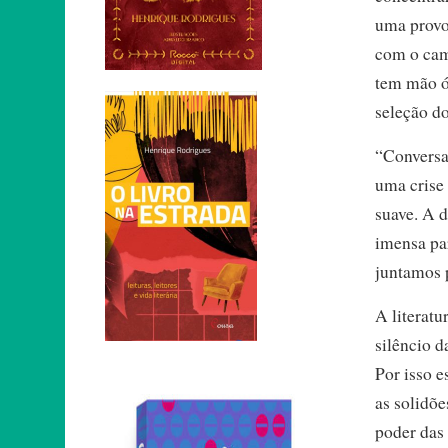
uma provo
com o cam
tem mão ót
seleção do
“Conversas
uma crise
suave. A d
imensa pa
juntamos p
A literatu
silêncio d
Por isso 
as solidõ
poder das 