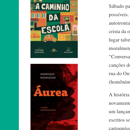
Sábado pa
possíveis.
autoironi
crista da
lugar talv
moralment
“Conversa
canções do
rua do Ou
(homônimo
A história
novamente
um lançam
escritos s
carioquíss