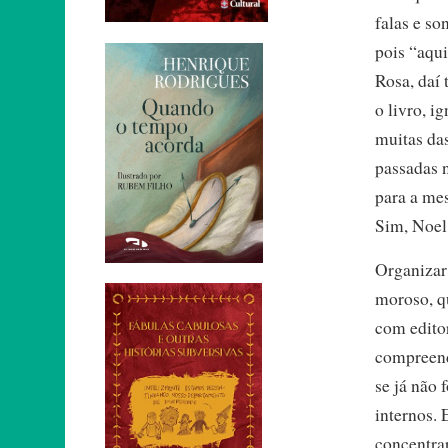
falas e so
pois “aqui
Rosa, daí
o livro, i
muitas da
passadas n
para a me
Sim, Noel
Organizar 
moroso, q
com editor
compreend
se já não 
internos. 
concentrar