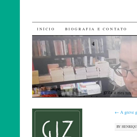
SKIP
INÍCIO
BIOGRAFIA E CONTATO
TO
CONTENT
←
A greve ge
BY
HENRIQ