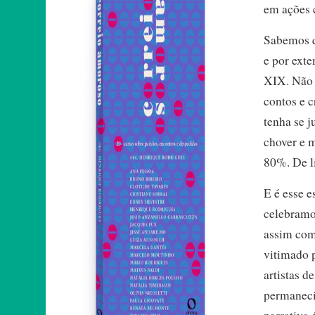
em ações 
Sabemos qu
e por ext
XIX. Não 
contos e c
tenha se 
chover e m
80%. De l
E é esse e
celebramo
assim como
vitimado p
artistas d
permaneci