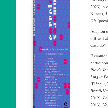
A c
2023),
A
Nunes),
Giz
(poesi
Adaptou o
o Brasil a
Cataldo).
É coautor
participou
Rio de Ja
Língua Po
(Flâneur,
Brasil-Hai
Le
2012),
Vo
2013),