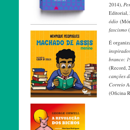
Per
2014),
Editorial,
ódio
(Mór
fascismo
É organiz
inspirado
branco: 1
(Record, 
canções d
Correio A
(Oficina 