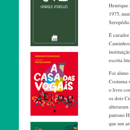
Henrique 
1975, num
Seropédica
É curador
Caminhos d
instituiçã
escrita lit
Foi aluno 
Costuma vi
o livro c
os dois C
alteraram 
patrono H
que um art