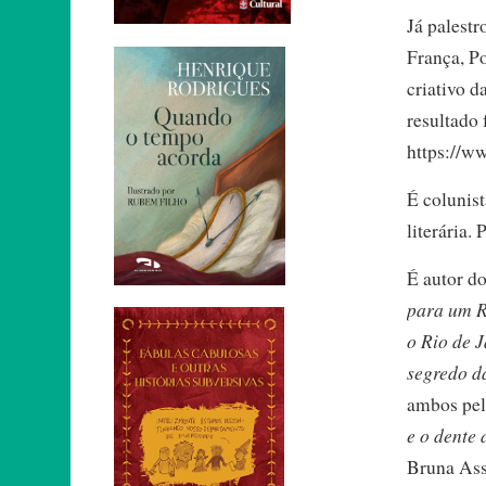
Já palestr
França, P
criativo d
resultado 
https://
É colunist
literária.
É autor d
para um R
o Rio de 
segredo d
ambos pel
e o dente 
Bruna Ass