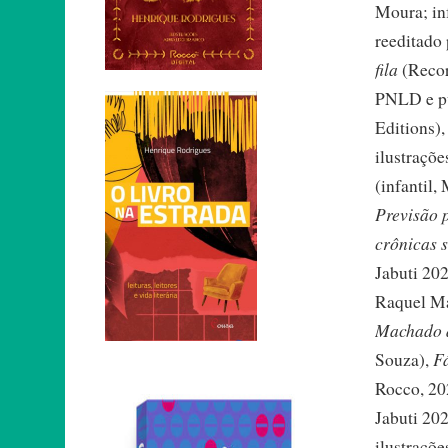
Moura; inf
reeditado
fila
(Recor
PNLD e pu
Editions)
ilustraçõ
(infantil,
Previsão
crônicas s
Jabuti 20
Raquel Ma
Machado 
Fá
Souza),
Rocco, 202
Jabuti 20
ilustraçõ