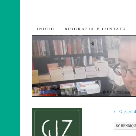
SKIP
INÍCIO
BIOGRAFIA E CONTATO
TO
CONTENT
←
O papel d
BY
HENRIQ