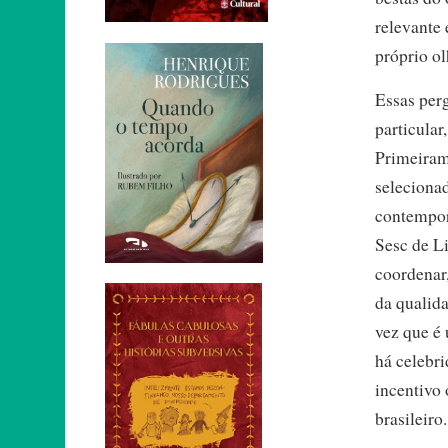
relevante 
próprio ol
Essas perg
particular
Primeiram
selecionad
contempor
Sesc de Li
coordenar,
da qualida
vez que é
há celebri
incentivo
brasileiro.