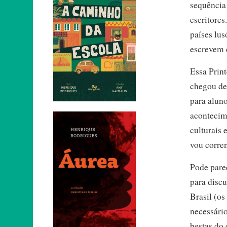
sequência
escritores
países lus
escrevem 
Essa Print
chegou de
para alun
acontecim
culturais 
vou corren
Pode pare
para discu
Brasil (os
necessári
bestas do 