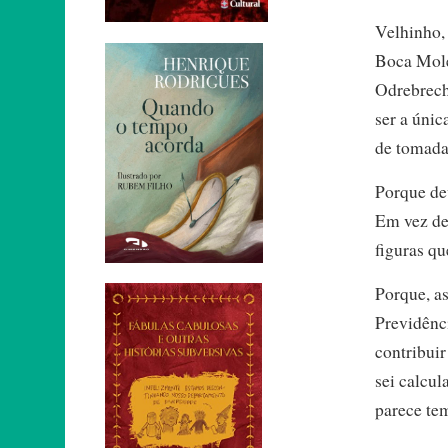
Velhinho,
Boca Mole,
Odrebrech
ser a únic
de tomada 
Porque de
Em vez de 
figuras qu
Porque, a
Previdênci
contribuir
sei calcul
parece te