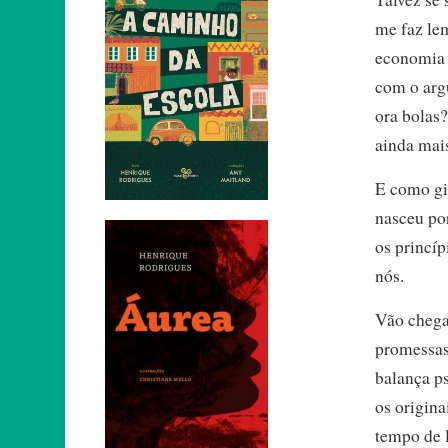
me faz le
economia 
com o arg
ora bolas?
ainda mai
E como gi
nasceu por
os princíp
nós.
Vão chega
promessas
balança ps
os origina
tempo de l