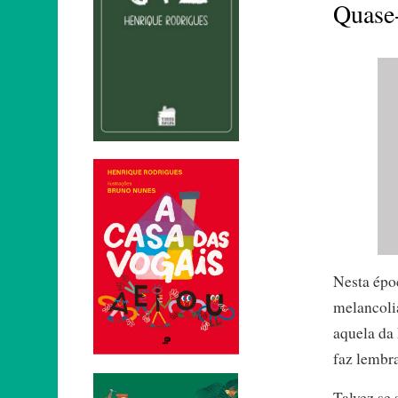
Quase-
Nesta épo
melancoli
aquela da
faz lembra
Talvez se 