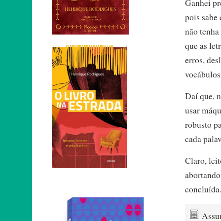
Ganhei pr
pois sabe
não tenha
que as let
erros, des
vocábulos 
Daí que, 
usar máqu
robusto p
cada palav
Claro, lei
abortando 
concluída.
Assu