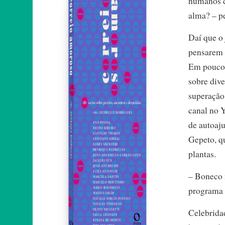
humanos d
alma? – p
Daí que o
pensarem 
Em pouco 
sobre dive
superação
canal no 
de autoaj
Gepeto, q
plantas.
– Boneco 
programa 
Celebridad