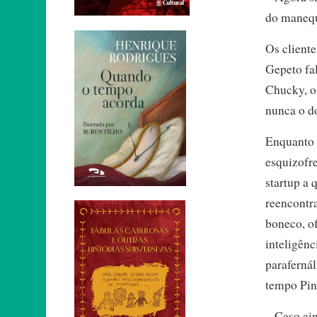
do maneq
Os client
Gepeto fa
Chucky, o
nunca o d
Enquanto 
esquizofre
startup a 
reencontr
boneco, o
inteligênc
paraferná
tempo Pin
– Caso ain