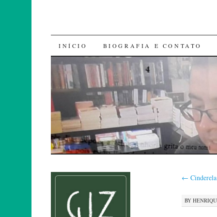
SKIP
INÍCIO
BIOGRAFIA E CONTATO
TO
CONTENT
←
Cinderela
BY
HENRIQ