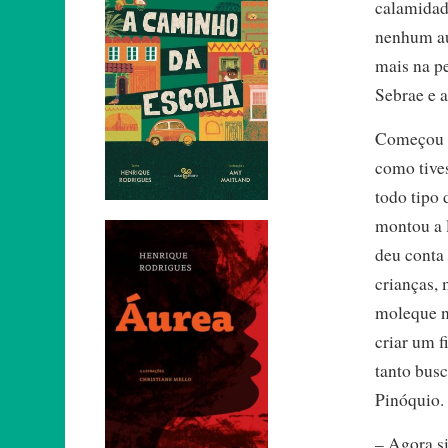
calamidad
nenhum aux
mais na p
Sebrae e 
Começou v
como tive
todo tipo 
montou a l
deu conta 
crianças,
moleque nã
criar um f
tanto bus
Pinóquio.
– Agora s