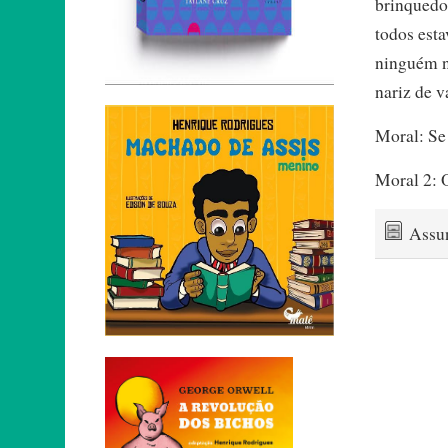
brinquedo
todos est
ninguém n
nariz de 
Moral: Se
Moral 2: O
Assu