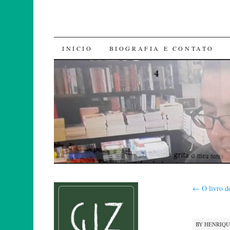
SKIP
INÍCIO
BIOGRAFIA E CONTATO
TO
CONTENT
←
O livro d
BY
HENRIQ