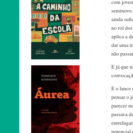
com jovens
seminovo, 
ainda sufi
no rol dos
aplica a 
dar uma tr
não passar
E já que n
convocaçã
E o lance
pensar o 
parecer m
passava d
entrelugar
potencial