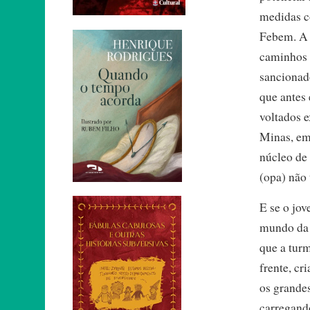
medidas c
Febem. A s
caminhos 
sancionad
que antes
voltados 
Minas, em
núcleo de 
(opa) não 
E se o jov
mundo da 
que a turm
frente, c
os grandes
carregando