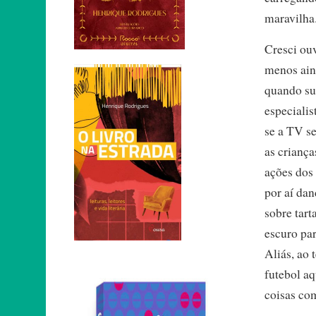
maravilha
Cresci ou
menos aind
quando su
especialis
se a TV s
as crianç
ações dos
por aí da
sobre tar
escuro pa
Aliás, ao 
futebol a
coisas com