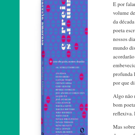
E por fal
volume de 
da década
poeta esc
nossos di
mundo dist
acordarão
embevecid
profunda 
por que d
Algo não m
bom poeta 
reflexiva.
Mas sobre