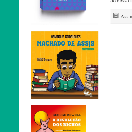
do nosso f
Assu