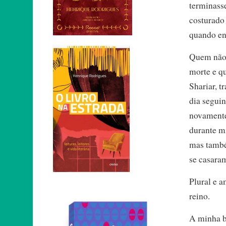
terminasse
costurado 
quando ent
Quem não 
morte e qu
Shariar, t
dia seguin
novamente
durante mi
mas també
se casara
Plural e a
reino.
A minha b