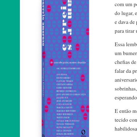
com um pe
do lugar, 
e dava de 
para tira
Essa lemb
um bumera
chefias de
falar da p
aniversari
sobrinhas,
esperando
E então m
tecido co
habilidosa