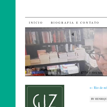
SKIP
INÍCIO
BIOGRAFIA E CONTATO
TO
CONTENT
←
Rio de n
BY
HENRIQ