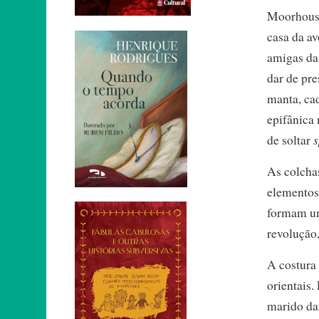
Moorhouse
casa da av
amigas da
dar de pr
manta, cad
epifânica 
s
de soltar
As colcha
elementos
formam um
revolução,
A costura
orientais.
marido da