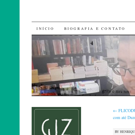
SKIP
INÍCIO
BIOGRAFIA E CONTATO
TO
CONTENT
←
FLICODUT 
com até Duz
BY
HENRIQ