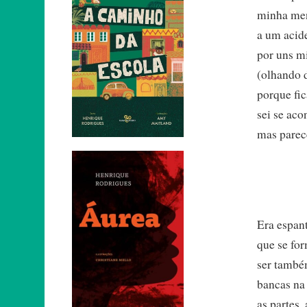
minha men
a um acide
por uns mi
(olhando 
porque fi
sei se aco
mas parece
Era espant
que se fo
ser també
bancas na
as partes,