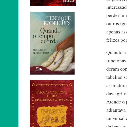
interessad
perder um
outros igu
apenas ass
felizes po
Quando a 
funcionava
deram con
tabelião 
assinatura
dava grito
Atende o 
adiantava 
universal 
de bens ou