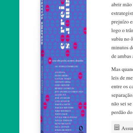
abrir mão
estrategis
prejuízo e
logo o trâ
subiu no 
minutos d
de ambas a
Mas quand
leis de m
entre os c
separação,
não sei s
perdão do
Assu