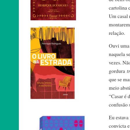
cartolina
Um casal r
montarem 
relação.
Ouvi uma m
naquela s
vezes. Não
t
gordura
que se man
meio abstê
“Casar é 
confusão 
Eu estava
convicta e