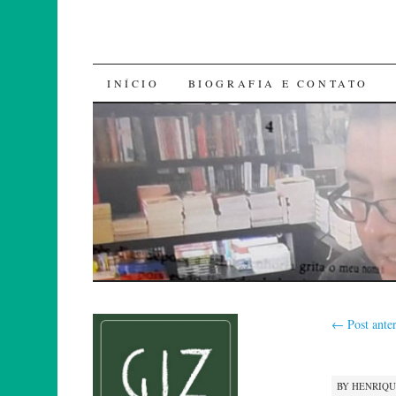
SKIP
INÍCIO
BIOGRAFIA E CONTATO
TO
CONTENT
←
Post anter
BY
HENRIQ