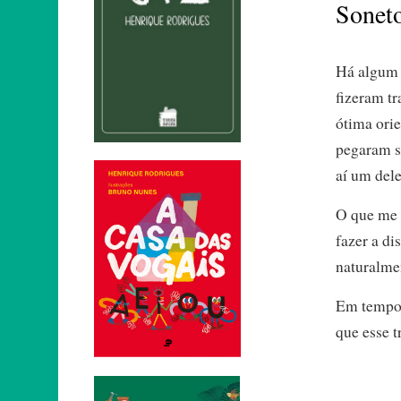
Sonet
Há algum 
fizeram tr
ótima ori
pegaram 
aí um del
O que me 
fazer a di
naturalme
Em tempo:
que esse t