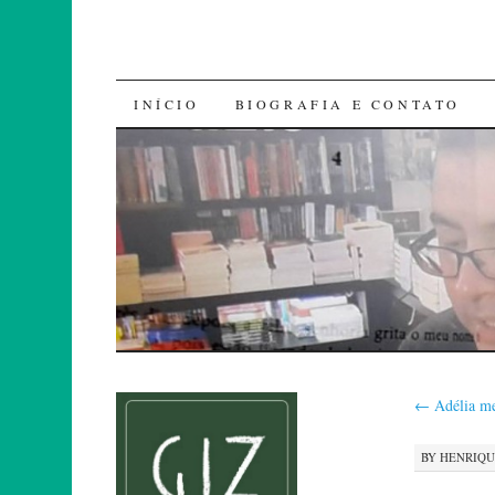
SKIP
INÍCIO
BIOGRAFIA E CONTATO
TO
CONTENT
←
Adélia me
BY
HENRIQ