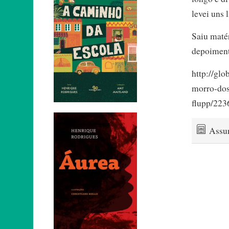
levei uns 
Saiu maté
depoiment
http://gl
morro-dos
flupp/223
Assu