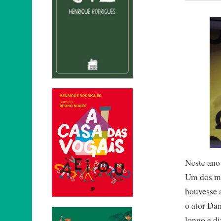
Neste ano 
Um dos ma
houvesse 
o ator Da
longo e d