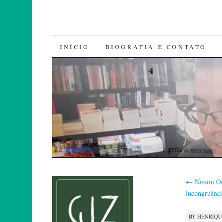
SKIP
INÍCIO
BIOGRAFIA E CONTATO
TO
CONTENT
←
Nissim Our
incongruênc
BY
HENRIQ